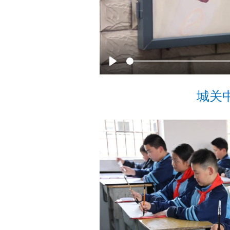
P
l
城关
a
y