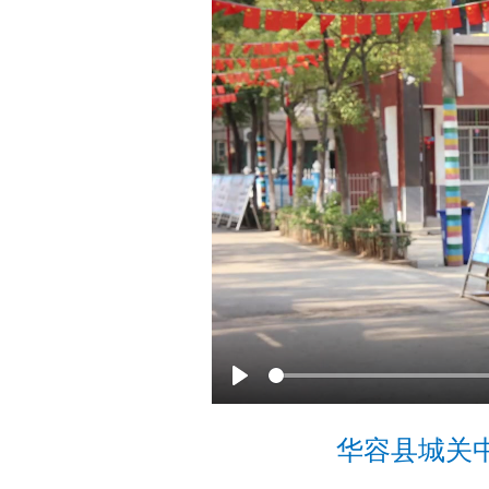
P
l
华容县城关
a