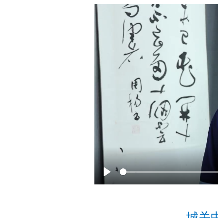
P
l
a
城关