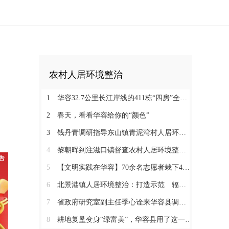
农村人居环境整治
1
华容32.7公里长江岸线的411栋“四房”全部被拆除
2
春天，看看华容给你的“颜色”
3
钱丹青调研指导东山镇青泥湾村人居环境整治工作
4
黎朝晖到注滋口镇督查农村人居环境整治工作
5
【文明实践在华容】70余名志愿者栽下400多株“希望之树”
6
北景港镇人居环境整治：打造示范 辐射带动 全域推进
7
省政府研究室副主任季心诠来华容县调研农村建房和宜居美丽乡村建设
8
耕地复垦变身“绿富美”，华容县用了这一招！