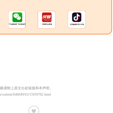
载请附上原文出处链接和本声明。
n/content/646049/63/15959702.html