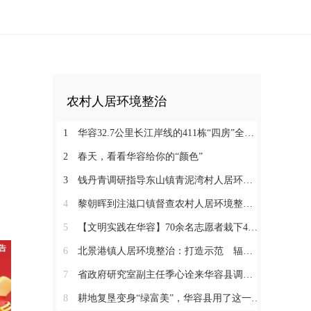
农村人居环境整治
1
华容32.7公里长江岸线的411栋“四房”全部被拆除
2
春天，看看华容给你的“颜色”
3
钱丹青调研指导东山镇青泥湾村人居环境整治工作
4
黎朝晖到注滋口镇督查农村人居环境整治工作
5
【文明实践在华容】70余名志愿者栽下400多株“希望之树”
6
北景港镇人居环境整治：打造示范 辐射带动 全域推进
7
省政府研究室副主任季心诠来华容县调研农村建房和宜居美丽乡村建设
8
耕地复垦变身“绿富美”，华容县用了这一招！