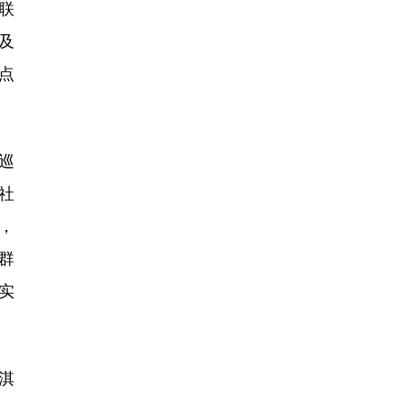
联
及
点
巡
社
，
群
实
淇