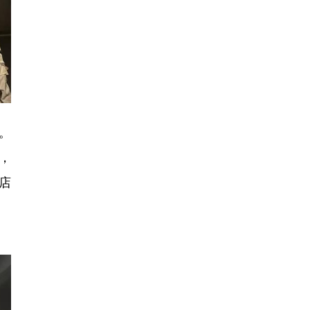
。
，
店