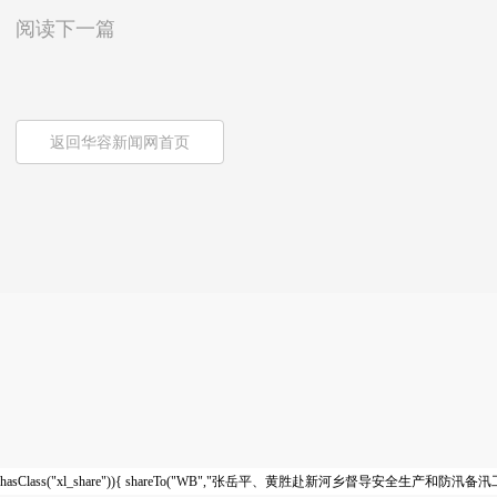
阅读下一篇
返回华容新闻网首页
hasClass("xl_share")){ shareTo("WB","张岳平、黄胜赴新河乡督导安全生产和防汛备汛工作") }