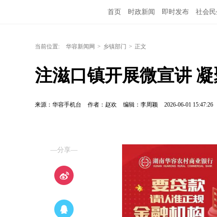
首页
时政新闻
即时发布
社会民
当前位置:
华容新闻网
>
乡镇部门
>
正文
注滋口镇开展微宣讲 
来源：华容手机台
作者：赵欢
编辑：李周颖
2026-06-01 15:47:26
—分享—