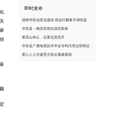
即时发布
化
湖南华容油菜花盛放 犹如打翻春天调色盘
关
华容县：梅花竞相绽放贺新春
家
要高山仰止，还要见贤思齐
得
华容县广播电视技术学会专利代理运营商征集公告
爱心人士支援受灾群众重建家园
奋
颖
宏