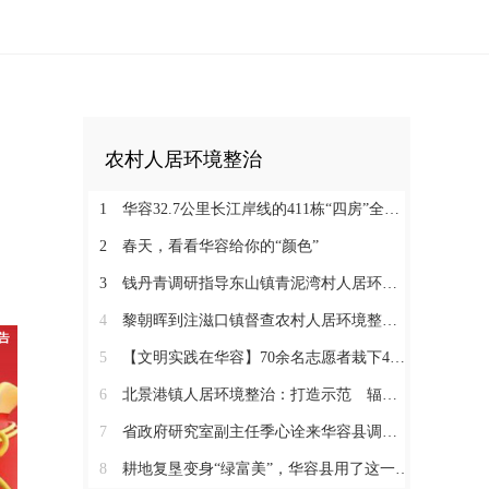
农村人居环境整治
1
华容32.7公里长江岸线的411栋“四房”全部被拆除
2
春天，看看华容给你的“颜色”
3
钱丹青调研指导东山镇青泥湾村人居环境整治工作
4
黎朝晖到注滋口镇督查农村人居环境整治工作
5
【文明实践在华容】70余名志愿者栽下400多株“希望之树”
6
北景港镇人居环境整治：打造示范 辐射带动 全域推进
7
省政府研究室副主任季心诠来华容县调研农村建房和宜居美丽乡村建设
8
耕地复垦变身“绿富美”，华容县用了这一招！