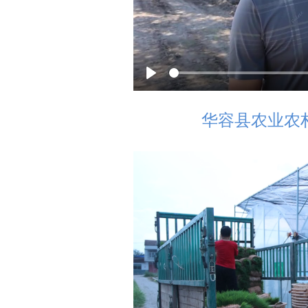
P
l
华容县农业农
a
y