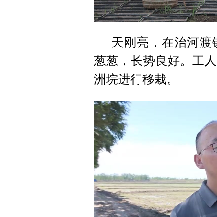
天刚亮，在治河渡
葱葱，长势良好。工人
洲垸进行移栽。