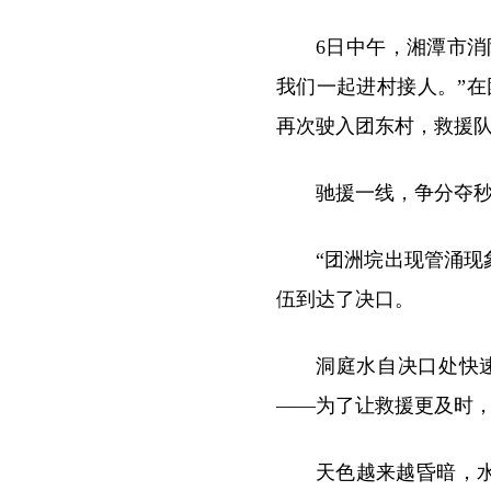
6日中午，湘潭市
我们一起进村接人。”在
再次驶入团东村，救援队
驰援一线，争分夺
“团洲垸出现管涌现
伍到达了决口。
洞庭水自决口处快
——为了让救援更及时
天色越来越昏暗，