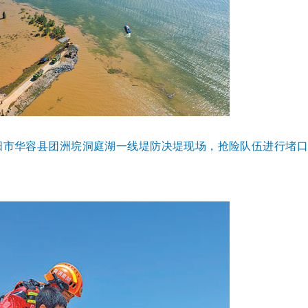
阳市华容县团洲垸洞庭湖一线堤防决堤现场，抢险队伍进行堵口