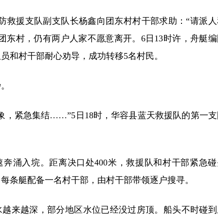
消防救援支队副支队长杨鑫向团东村村干部求助：“请派人
团东村，仍有两户人家不愿意离开。6日13时许，舟艇编
员和村干部耐心劝导，成功转移5名村民。
秒。
象，紧急集结……”5日18时，华容县蓝天救援队的第一支
速奔涌入垸。距离决口处400米，救援队和村干部紧急碰
，每条艇配备一名村干部，由村干部带领逐户搜寻。
水越来越深，部分地区水位已经没过房顶。船头不时碰到