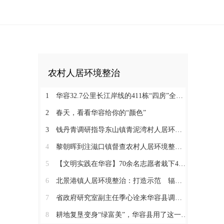
农村人居环境整治
1
华容32.7公里长江岸线的411栋“四房”全部被拆除
2
春天，看看华容给你的“颜色”
3
钱丹青调研指导东山镇青泥湾村人居环境整治工作
4
黎朝晖到注滋口镇督查农村人居环境整治工作
5
【文明实践在华容】70余名志愿者栽下400多株“希望之树”
6
北景港镇人居环境整治：打造示范 辐射带动 全域推进
7
省政府研究室副主任季心诠来华容县调研农村建房和宜居美丽乡村建设
8
耕地复垦变身“绿富美”，华容县用了这一招！