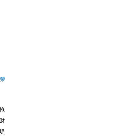
熙荣
抢
财
堤