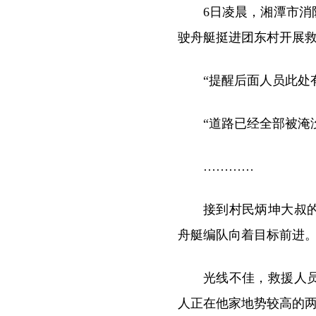
6日凌晨，湘潭市
驶舟艇挺进团东村开展
“提醒后面人员此处
“道路已经全部被淹
…………
接到村民炳坤大叔
舟艇编队向着目标前进
光线不佳，救援人
人正在他家地势较高的