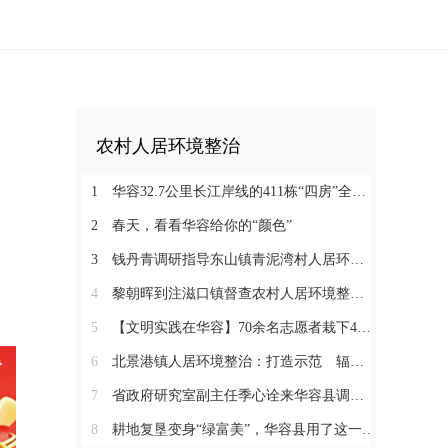
农村人居环境整治
1
华容32.7公里长江岸线的411栋“四房”全部被拆除
2
春天，看看华容给你的“颜色”
3
钱丹青调研指导东山镇青泥湾村人居环境整治工作
4
黎朝晖到注滋口镇督查农村人居环境整治工作
5
【文明实践在华容】70余名志愿者栽下400多株“希望之树”
6
北景港镇人居环境整治：打造示范 辐射带动 全域推进
7
省政府研究室副主任季心诠来华容县调研农村建房和宜居美丽乡村建设
8
耕地复垦变身“绿富美”，华容县用了这一招！