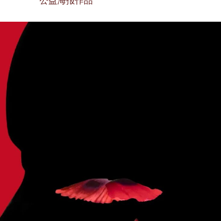
公益海报作品
u
l
l
s
c
r
e
e
n