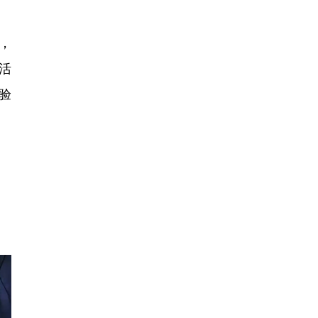
，
活
验