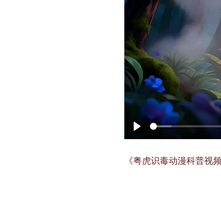
P
l
《粤虎识毒动漫科普视
a
y