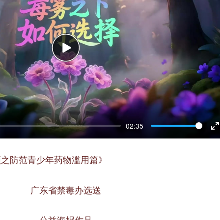
P
l
a
y
02:35
n
频之防范青少年药物滥用篇》
t
e
广东省禁毒办选送
r
f