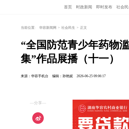
首页
时政新闻
即时发布
社会民
当前位置:
华容新闻网
>
社会民生
>
正文
“全国防范青少年药物
集”作品展播（十一）
来源：华容手机台
编辑：孙艳妮
2026-06-25 09:06:17
—分享—