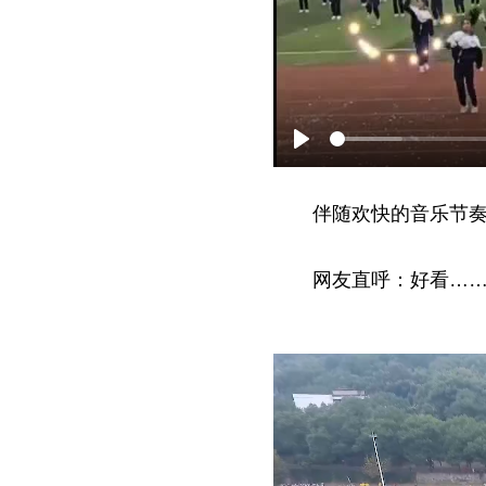
P
l
伴随欢快的音乐节
a
y
网友直呼：好看…