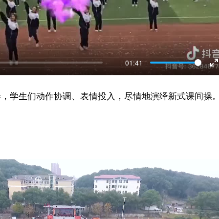
P
l
a
y
01:41
n
奏，学生们动作协调、表情投入，尽情地演绎新式课间操
t
e
…
r
f
u
l
l
s