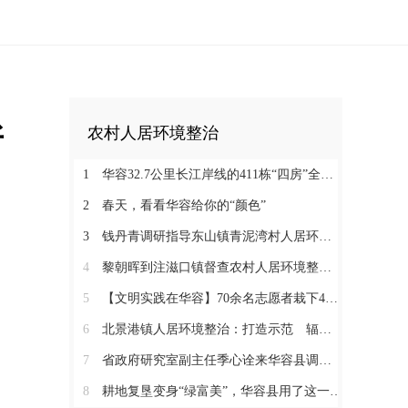
所
农村人居环境整治
1
华容32.7公里长江岸线的411栋“四房”全部被拆除
2
春天，看看华容给你的“颜色”
3
钱丹青调研指导东山镇青泥湾村人居环境整治工作
4
黎朝晖到注滋口镇督查农村人居环境整治工作
5
【文明实践在华容】70余名志愿者栽下400多株“希望之树”
6
北景港镇人居环境整治：打造示范 辐射带动 全域推进
7
省政府研究室副主任季心诠来华容县调研农村建房和宜居美丽乡村建设
8
耕地复垦变身“绿富美”，华容县用了这一招！