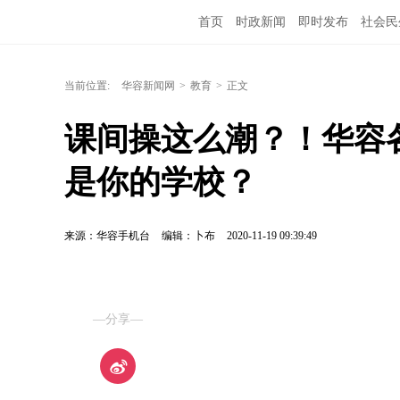
首页
时政新闻
即时发布
社会民
当前位置:
华容新闻网
>
教育
>
正文
课间操这么潮？！华容
是你的学校？
来源：华容手机台
编辑：卜布
2020-11-19 09:39:49
—分享—