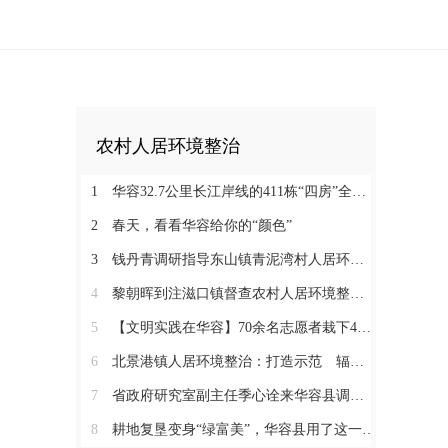
农村人居环境整治
1
华容32.7公里长江岸线的411栋“四房”全部被拆除
2
春天，看看华容给你的“颜色”
3
钱丹青调研指导东山镇青泥湾村人居环境整治工作
4
黎朝晖到注滋口镇督查农村人居环境整治工作
5
【文明实践在华容】70余名志愿者栽下400多株“希望之树”
6
北景港镇人居环境整治：打造示范 辐射带动 全域推进
7
省政府研究室副主任季心诠来华容县调研农村建房和宜居美丽乡村建设
8
耕地复垦变身“绿富美”，华容县用了这一招！